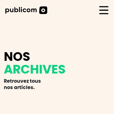
CAS CLIENTS
Life
Blog
Carrière
NOS
Contact
ARCHIVES
Retrouvez tous
nos articles.