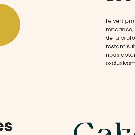
Le vert pr
tendance, 
de la profo
restant su
nous opton
exclusivem
es