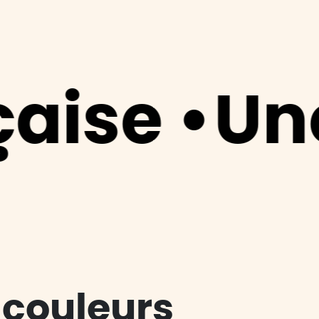
e •
Une él
 couleurs