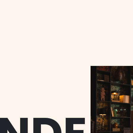
N
LE
IENTS