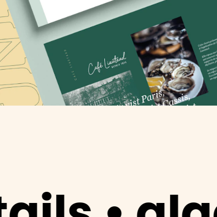
glacier •
p