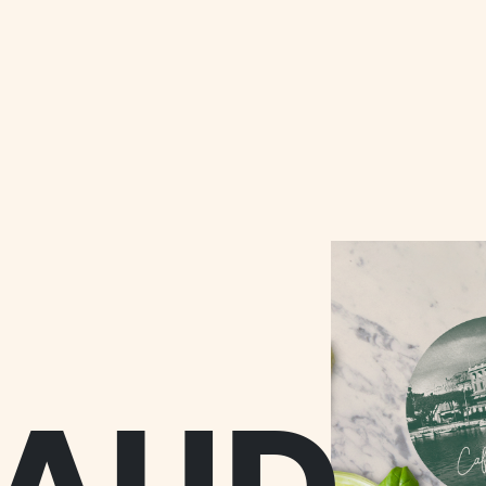
N
LE
IENTS