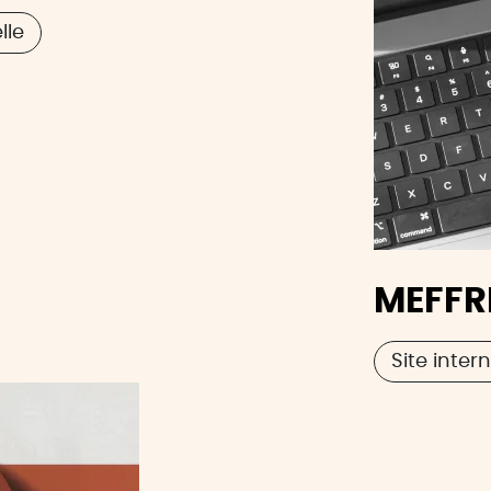
lle
MEFFR
Site inter