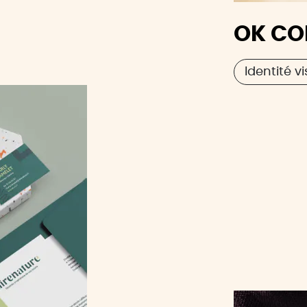
OK CO
Identité vi