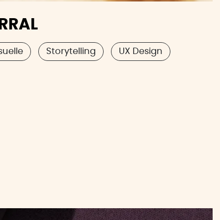
RRAL
suelle
Storytelling
UX Design