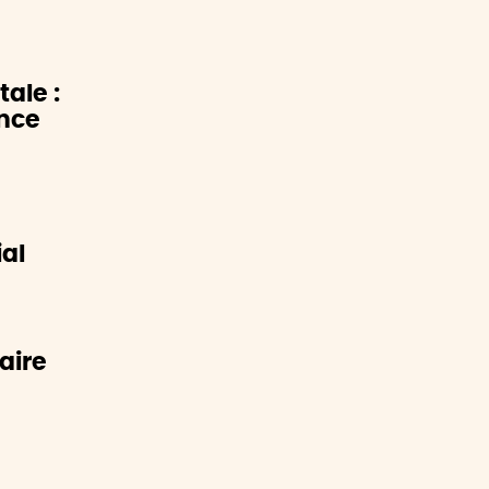
tale :
ence
al
aire