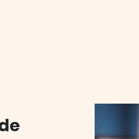
N
LE
IENTS
 de