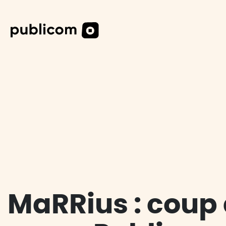
DESIG
DIGITA
CAS CL
MaRRius : coup