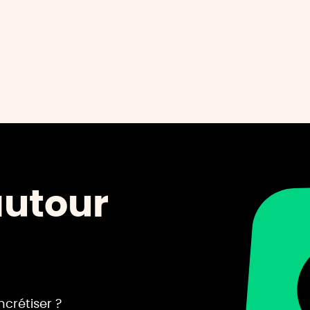
autour
ncrétiser ?