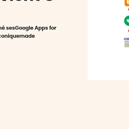
é sesGoogle Apps for
 iconiquemade