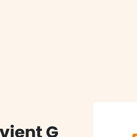
N
LE
IENTS
vient G