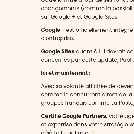
Outre la mise à jour de ses foncti
changements (comme la possibilité
sur Google + et Google Sites.
Google +
est officiellement intégré
d’entreprise.
Google Sites
quant à lui devrait c
concernés par cette update, Pub
Ici et maintenant :
Avec sa volonté affichée de deven
comme le concurrent direct de la su
groupes français comme La Poste,
Certifié Google Partners
, votre ag
et expertise dans votre stratégie 
déjà fait confiance !