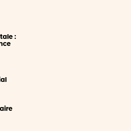
tale :
ence
al
aire